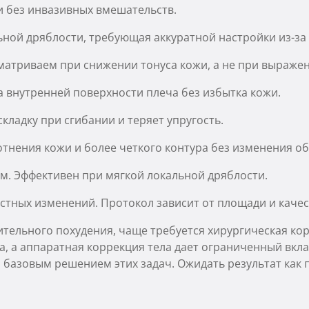
и без инвазивных вмешательств.
ьной дряблости, требующая аккуратной настройки из-за
матриваем при снижении тонуса кожи, а не при выраже
а внутренней поверхности плеча без избытка кожи.
складку при сгибании и теряет упругость.
отнения кожи и более четкого контура без изменения о
ям. Эффективен при мягкой локальной дряблости.
стных изменений. Протокол зависит от площади и качес
ительного похудения, чаще требуется хирургическая к
, а аппаратная коррекция тела дает ограниченный вкл
я базовым решением этих задач. Ожидать результат как 