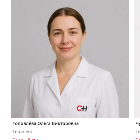
Головлёва Ольга Викторовна
Ч
Терапевт
Т
Стаж – 8 лет
Ст