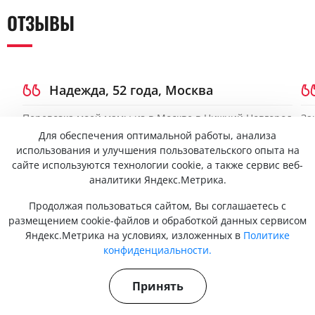
ОТЗЫВЫ
Надежда, 52 года, Москва
Перевозка моей мамы из в Москве в Нижний Новгород
За
прошла спокойно и безопасно. Медицинский
го
Для обеспечения оптимальной работы, анализа
работник постоянно следил за состоянием, поездка
пр
использования и улучшения пользовательского опыта на
была плавной, без рывков. Все документы и лекарства
но
сайте используются технологии cookie, а также сервис веб-
были учтены, транспорт удобный и чистый. Я
пу
аналитики Яндекс.Метрика.
осталась очень довольна сервисом.
вы
бе
Продолжая пользоваться сайтом, Вы соглашаетесь с
размещением cookie-файлов и обработкой данных сервисом
Яндекс.Метрика на условиях, изложенных в
Политике
конфиденциальности.
ЛИЦЕНЗИИ
Принять