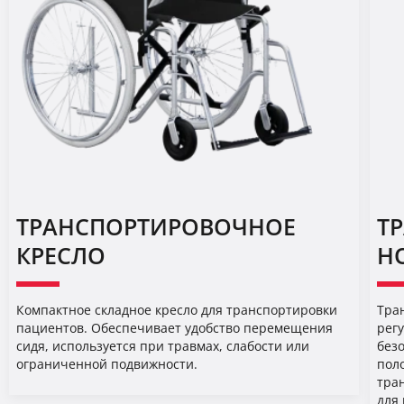
ТРАНСПОРТИРОВОЧНОЕ
Т
КРЕСЛО
Н
Компактное складное кресло для транспортировки
Тра
пациентов. Обеспечивает удобство перемещения
рег
сидя, используется при травмах, слабости или
без
ограниченной подвижности.
пол
тра
для