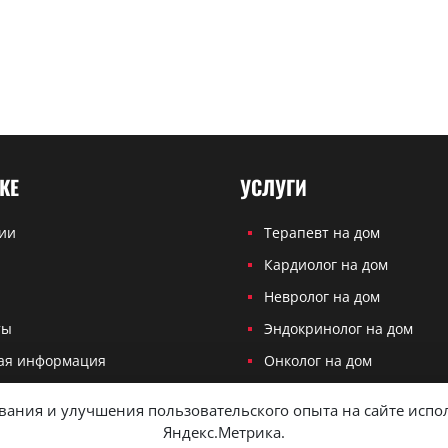
КЕ
УСЛУГИ
ии
Терапевт на дом
Кардиолог на дом
ы
Невролог на дом
ты
Эндокринолог на дом
ая информация
Онколог на дом
айта
Хирург на дом
ания и улучшения пользовательского опыта на сайте исполь
Травматолог на дом
Яндекс.Метрика.