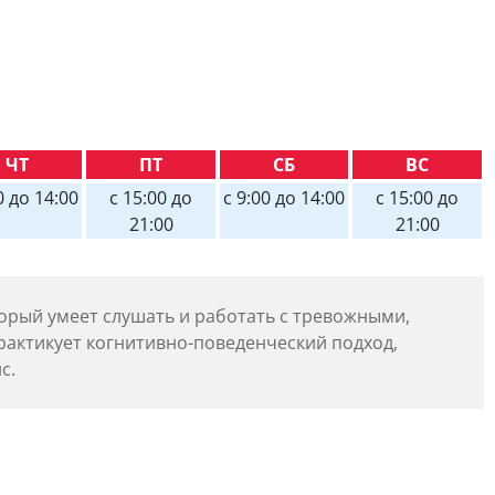
ЧТ
ПТ
СБ
ВС
0 до 14:00
c 15:00 до
c 9:00 до 14:00
c 15:00 до
21:00
21:00
орый умеет слушать и работать с тревожными,
актикует когнитивно-поведенческий подход,
с.