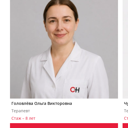
Головлёва Ольга Викторовна
Ч
Терапевт
Т
Стаж – 8 лет
Ст