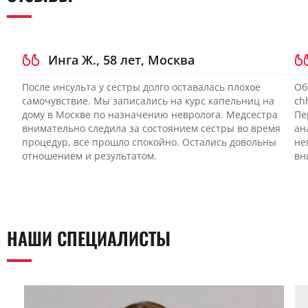
наблюдение специалиста. Инфузионная терапия может
поддержать обменные процессы, но не заменяет остальные
направления. Полноценный результат достигают при
сочетании методов и регулярной оценке динамики.
Инга Ж., 58 лет, Москва
После инсульта у сестры долго оставалась плохое
Об
самочувствие. Мы записались на курс капельниц на
ch
дому в Москве по назначению невролога. Медсестра
Пе
внимательно следила за состоянием сестры во время
ан
процедур, все прошло спокойно. Остались довольны
не
отношением и результатом.
вн
НАШИ СПЕЦИАЛИСТЫ