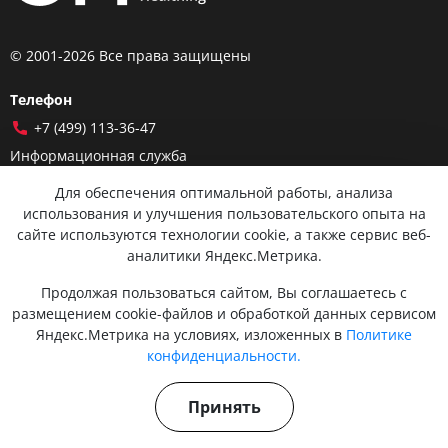
© 2001-2026 Все права защищены
Телефон
+7 (499) 113-36-47
Информационная служба
admin@chh.ru
Для обеспечения оптимальной работы, анализа
использования и улучшения пользовательского опыта на
Москва, улица Поликарпова, 16с3
сайте используются технологии cookie, а также сервис веб-
аналитики Яндекс.Метрика.
О КЛИНИКЕ
Продолжая пользоваться сайтом, Вы соглашаетесь с
Лицензии
размещением cookie-файлов и обработкой данных сервисом
Врачи
Яндекс.Метрика на условиях, изложенных в
Политике
конфиденциальности.
Отзывы
Контакты
Принять
Правовая информация