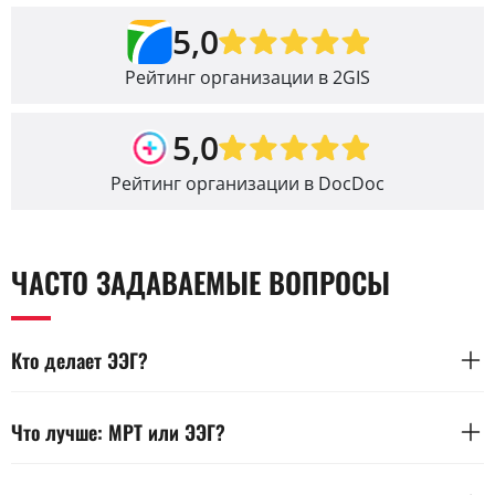
5,0
Рейтинг организации в 2GIS
5,0
Рейтинг организации в DocDoc
ЧАСТО ЗАДАВАЕМЫЕ ВОПРОСЫ
Кто делает ЭЭГ?
Электроэнцефалографию выполняет специалист по
функциональной диагностике. Он проводит запись сигнала,
Что лучше: МРТ или ЭЭГ?
следит за правильной установкой электродов и состоянием
обследуемого. После этого расшифровкой занимается
Сравнивать МРТ и ЭЭГ некорректно — это разные методы.
невролог или врач-функционалист. Он анализирует график,