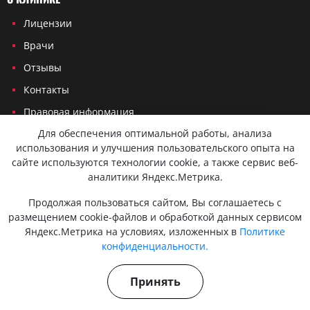
Лицензии
Врачи
Отзывы
Контакты
Правовая информация
Для обеспечения оптимальной работы, анализа
Карта сайта
использования и улучшения пользовательского опыта на
сайте используются технологии cookie, а также сервис веб-
УСЛУГИ
аналитики Яндекс.Метрика.
Терапевт на дом
Продолжая пользоваться сайтом, Вы соглашаетесь с
Кардиолог на дом
размещением cookie-файлов и обработкой данных сервисом
Яндекс.Метрика на условиях, изложенных в
Политике
Невролог на дом
конфиденциальности.
Эндокринолог на дом
Онколог на дом
Принять
Хирург на дом