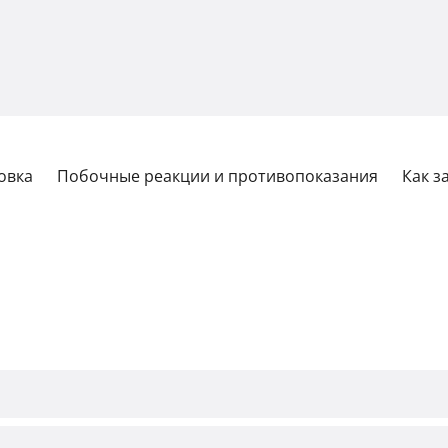
овка
Побочные реакции и противопоказания
Как з