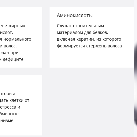
Аминокислоты
мене жирных
Служат строительным
ислот,
материалом для белков,
я нормального
включая кератин, из которого
и волос.
формируется стержень волоса
ован при
м дефиците
который
ать клетки от
стресса и
обменные
анизме