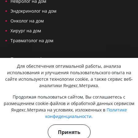
Невролог на дом
Эндокринолог на дом
Онколог на дом
Хирург на дом
Травматолог на дом
Политика конфиденциальности
Для обеспечения оптимальной работы, анализа
Согласие на обработку персональных данных
использования и улучшения пользовательского опыта на
сайте используются технологии cookie, а также сервис веб-
Вся представленная на сайте информация не является публичной
аналитики Яндекс.Метрика.
офертой и не служит для постановки диагноза и назначения лечения.
Консультации, которые оказываются по телефону, мессенджерам или
Продолжая пользоваться сайтом, Вы соглашаетесь с
в соцсетях не являются медицинскими услугами и несут
размещением cookie-файлов и обработкой данных сервисом
исключительно информационный характер. Для сохранения вашей
Яндекс.Метрика на условиях, изложенных в
Политике
конфиденциальности и безопасности мы используем cookies.
Персональные данные не передаются третьим лицам. Оставляя
конфиденциальности.
заявку, вы даете согласие на обработку персональных данных.
Действуют мобильные медицинские бригады. Есть противопоказания.
Принять
Проконсультируйтесь с врачом. 18+