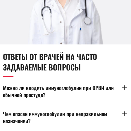
ОТВЕТЫ ОТ ВРАЧЕЙ НА ЧАСТО
ЗАДАВАЕМЫЕ ВОПРОСЫ
Можно ли вводить иммуноглобулин при ОРВИ или
обычной простуде?
Иммуноглобулин не применяют при обычной простуде без
показаний. При легком ОРВИ организм самостоятельно
Чем опасен иммуноглобулин при неправильном
вырабатывает достаточное количество антител, поэтому
назначении?
дополнительное введение препарата не ускоряет
выздоровление. Врач рассматривает терапию только при