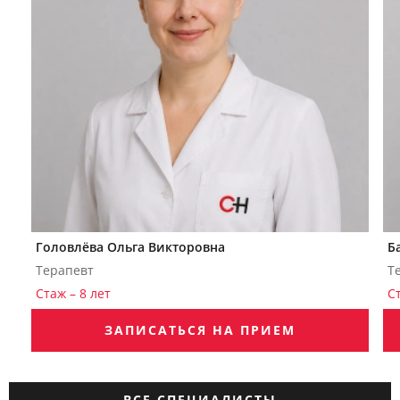
Головлёва Ольга Викторовна
Б
Терапевт
Т
Стаж – 8 лет
С
ЗАПИСАТЬСЯ НА ПРИЕМ
ВСЕ СПЕЦИАЛИСТЫ