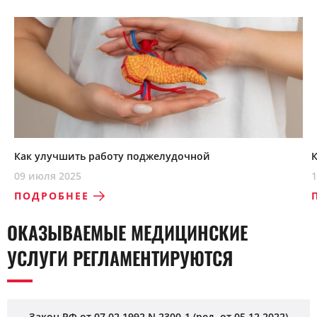
Как улучшить работу поджелудочной
09 июля 2025
1
ПОДРОБНЕЕ
ОКАЗЫВАЕМЫЕ МЕДИЦИНСКИЕ
УСЛУГИ РЕГЛАМЕНТИРУЮТСЯ
Закон РФ от 07.02.1992 N 2300-1 (ред. от 05.12.2022)