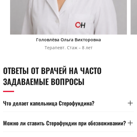
Головлёва Ольга Викторовна
Терапевт. Стаж – 8 лет
ОТВЕТЫ ОТ ВРАЧЕЙ НА ЧАСТО
ЗАДАВАЕМЫЕ ВОПРОСЫ
Что делает капельница Стерофундина?
Стерофундин восполняет потерю жидкости и электролитов в
организме. Раствор помогает поддерживать водно-солевой
Можно ли ставить Стерофундин при обезвоживании?
баланс и кислотно-щелочное равновесие крови. Его
назначает врач при нарушении гидратации, после
Стерофундин применяют для восполнения жидкости при