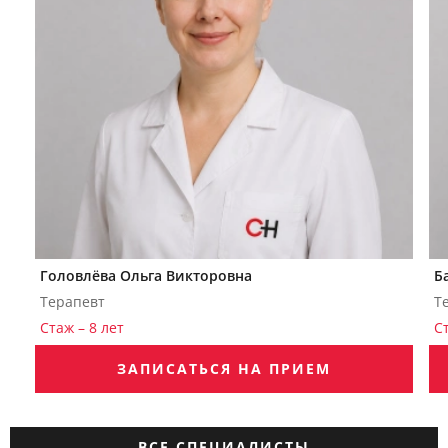
Головлёва Ольга Викторовна
Б
Терапевт
Т
Стаж – 8 лет
С
ЗАПИСАТЬСЯ НА ПРИЕМ
ВСЕ СПЕЦИАЛИСТЫ