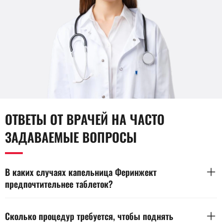
ОТВЕТЫ ОТ ВРАЧЕЙ НА ЧАСТО
ЗАДАВАЕМЫЕ ВОПРОСЫ
В каких случаях капельница Феринжект
предпочтительнее таблеток?
Капельница Феринжект показана при выраженном
дефиците, плохой переносимости таблетированных форм
Сколько процедур требуется, чтобы поднять