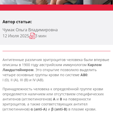
Автор статьи:
Чумак Ольга Владимировна
12 Июля 2025
3 мин
Антигенные различия эритроцитов человека были впервые
описаны в 1900 году австрийским иммунологом
Карлом
Ландштейнером
. Это открытие позволило выделить
четыре основные группы крови по системе
AB0
:
I (0), II (A), III (B) и IV (AB).
Принадлежность человека к определённой группе крови
определяется наличием или отсутствием специфических
антигенов (агглютиногенов)
A
и
B
на поверхности
эритроцитов, а также соответствующих антител
(агглютининов)
α (anti-A)
и
β (anti-B)
в плазме крови.