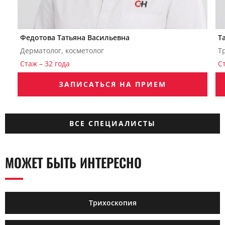
Федотова Татьяна Васильевна
Т
Дерматолог, косметолог
Т
Стаж – 32 года
С
ЗАПИСАТЬСЯ НА ПРИЕМ
ВСЕ СПЕЦИАЛИСТЫ
МОЖЕТ БЫТЬ ИНТЕРЕСНО
Трихоскопия