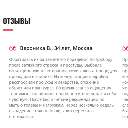
не заметны без увеличения. Достаточно осмотра, если
При обострении дерматита или псориаза процедуру обычно
а не выбор метода.
жалобы кратковременные, выпадение началось после
переносят до стабилизации кожи. Инъекции и
понятного события и кожа выглядит спокойной. При
микропроколы могут усилить раздражение и поддержать
ОТЗЫВЫ
длительном выпадении, редеющем проборе, подозрении на
воспаление, если на коже уже есть активный процесс. После
андрогенетический тип или рубцевание без трихоскопии
контроля зуда, шелушения и покраснения процедуру иногда
легко ошибиться с тактикой.
проводят в спокойную фазу и с более мягким протоколом.
При мокнутии, расчесах, гнойничках и выраженном
воспалении метод противопоказан до лечения.
Вероника В., 34 лет, Москва
Обратилась из-за заметного поредения по пробору
Пр
после затяжного стресса и простуды. Выбрала
по
инъекционную мезотерапию кожи головы, процедуру
пр
проводили в клинике. На консультации подробно
ко
расспросили про уход и лекарства, спокойно
ко
объяснили план курса. Во время сеанса ощущения
чи
терпимые, специалист постоянно уточнял, как я себя
по
чувствую. После были четкие рекомендации по
ча
мытью головы и нагрузкам. Через несколько недель
сл
выпадение стало меньше, кожа перестала
бы
стягиваться.
ос