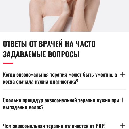
ОТВЕТЫ ОТ ВРАЧЕЙ НА ЧАСТО
ЗАДАВАЕМЫЕ ВОПРОСЫ
Когда экзосомальная терапия может быть уместна, а
когда сначала нужна диагностика?
Экзосомальная терапия уместна, когда причина выпадения
ясна и нет активного воспаления кожи головы. Метод дает
Сколько процедур экзосомальной терапии нужно при
локальный сигнал коже и фолликулярной зоне, но не
выпадении волос?
устраняет дефициты, гормональные сдвиги и системные
болезни. При резком или длительном выпадении, зуде,
Чаще всего нужен курс, а не один сеанс. Волос растет
боли, очагах поредения сначала нужна диагностика. То же
медленно, поэтому изменения накапливаются и требуют
Чем экзосомальная терапия отличается от PRP,
правило действует, если ранее не было осмотра и