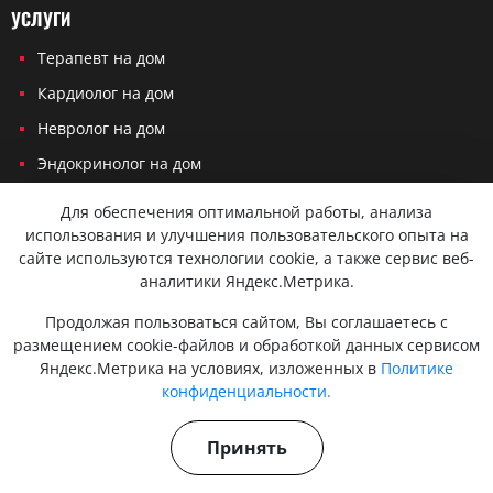
УСЛУГИ
Терапевт на дом
Кардиолог на дом
Невролог на дом
Эндокринолог на дом
Онколог на дом
Для обеспечения оптимальной работы, анализа
Хирург на дом
использования и улучшения пользовательского опыта на
сайте используются технологии cookie, а также сервис веб-
Травматолог на дом
аналитики Яндекс.Метрика.
Продолжая пользоваться сайтом, Вы соглашаетесь с
Политика конфиденциальности
размещением cookie-файлов и обработкой данных сервисом
Яндекс.Метрика на условиях, изложенных в
Политике
Согласие на обработку персональных данных
конфиденциальности.
Вся представленная на сайте информация не является публичной
офертой и не служит для постановки диагноза и назначения лечения.
Принять
Консультации, которые оказываются по телефону, мессенджерам или
в соцсетях не являются медицинскими услугами и несут