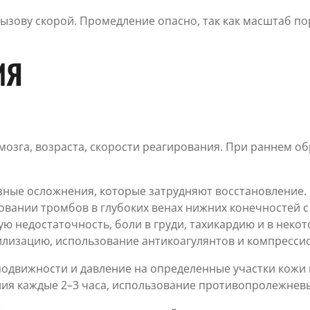
ызову скорой. Промедление опасно, так как масштаб п
ИЯ
мозга, возраста, скорости реагирования. При раннем о
зные осложнения, которые затрудняют восстановление.
овании тромбов в глубоких венах нижних конечностей 
ю недостаточность, боли в груди, тахикардию и в неко
изацию, использование антикоагулянтов и компрессио
подвижности и давление на определенные участки кожи
я каждые 2–3 часа, использование противопролежневых