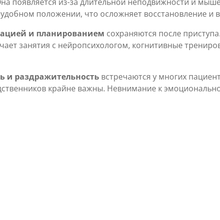
на появляется из-за длительной неподвижности и мыше
еудобном положении, что осложняет восстановление и 
рацией и планированием
сохраняются после приступа
ючает занятия с нейропсихологом, когнитивные трениро
ть и раздражительность
встречаются у многих пациент
одственников крайне важны. Невнимание к эмоциональн