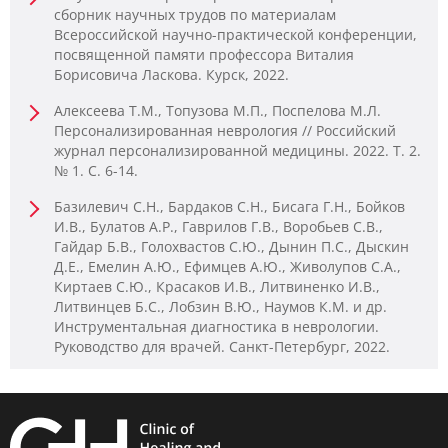
сборник научных трудов по материалам
Всероссийской научно-практической конференции,
посвященной памяти профессора Виталия
Борисовича Ласкова. Курск, 2022.
Алексеева Т.М., Топузова М.П., Поспелова М.Л.
Персонализированная неврология // Российский
журнал персонализированной медицины. 2022. Т. 2.
№ 1. С. 6-14.
Базилевич С.Н., Бардаков С.Н., Бисага Г.Н., Бойков
И.В., Булатов А.Р., Гаврилов Г.В., Воробьев С.В.,
Гайдар Б.В., Голохвастов С.Ю., Дынин П.С., Дыскин
Д.Е., Емелин А.Ю., Ефимцев А.Ю., Живолупов С.А.,
Киртаев С.Ю., Красаков И.В., Литвиненко И.В.,
Литвинцев Б.С., Лобзин В.Ю., Наумов К.М. и др.
Инструментальная диагностика в неврологии.
Руководство для врачей. Санкт-Петербург, 2022.