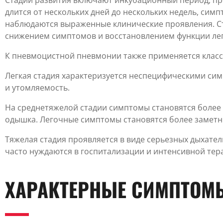
Стадии развития включают инкубационный период, пр
длится от нескольких дней до нескольких недель, сим
наблюдаются выраженные клинические проявления. Ст
снижением симптомов и восстановлением функции лег
К пневмоцистной пневмонии также применяется класси
Легкая стадия характеризуется неспецифическими си
и утомляемость.
На среднетяжелой стадии симптомы становятся более
одышка. Легочные симптомы становятся более замет
Тяжелая стадия проявляется в виде серьезных дыхате
часто нуждаются в госпитализации и интенсивной тер
ХАРАКТЕРНЫЕ СИМПТОМ