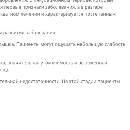
доровления. В инкубационном периоде, который
я первые признаки заболевания, а в разгаре
кватном лечении и характеризуется постепенным
м развития заболевания.
 одышка. Пациенты могут ощущать небольшую слабость
дка, значительная утомляемость и выраженная
мощь.
тельной недостаточности. На этой стадии пациенты