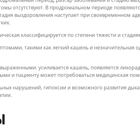
одромальный период, разгар заболевания и стадию выз
птомы отсутствуют. В продромальном периоде появляютс
адия выздоровления наступает при своевременном аде
ких.
ческая классифицируется по степени тяжести и стадия
мптомами, такими как легкий кашель и незначительная
 выраженными: усиливается кашель, появляется лихора
ными и пациенту может потребоваться медицинская по
льных нарушений, гипоксии и возможного развития дыха
апии.
Ы