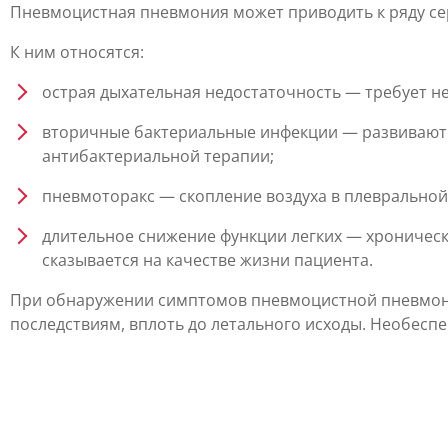
Пневмоцистная пневмония может приводить к ряду се
К ним относятся:
острая дыхательная недостаточность — требует н
вторичные бактериальные инфекции — развиваютс
антибактериальной терапии;
пневмоторакс — скопление воздуха в плевральной
длительное снижение функции легких — хроническ
сказывается на качестве жизни пациента.
При обнаружении симптомов пневмоцистной пневмонии
последствиям, вплоть до летального исходы. Необес