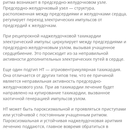
ритма возникает в предсердно-желудочковом узле.
Предсердно-желудочковый узел — структура,
расположенная между предсердиями и желудочками сердца,
регулирует переход электрических импульсов от
предсердий к желудочкам.
При реципрокной наджелудочковой тахикардии
электрический импульс циркулирует между предсердиями и
предсердно-желудочковым узлом, вызывая учащенное
сердцебиение. Это происходит из-за неправильной
активности дополнительных электрических путей в сердце.
Еще один подтип НТ — атриовентрикулярная тахикардия.
Она отличается от других типов тем, что ее причиной
является неправильная активность предсердно-
желудочкового узла. При ав тахикардии лечение будет
направлено на купирование тахикардии, вызванное
хаотичной генерацией импульсов узлом.
НТ может быть пароксизмальной и проявляться приступами
или устойчивой с постоянным учащенным ритмом.
Пароксизмальная и устойчивая наджелудочковая аритмия
лечению поддаются, главное вовремя обратиться в